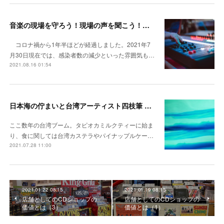
音楽の現場を守ろう！現場の声を聞こう！コロナ禍から1年半 ライブエンタメの現状を聞く。
コロナ禍から1年半ほどが経過しました。2021年7
月30日現在では、感染者数の減少といった雰囲気も…
2021.08.16 01:54
日本海の佇まいと台湾アーティスト四枝筆 Four Pensがコラボ 『潮隙 Spindrift』
ここ数年の台湾ブーム。タピオカミルクティーに始ま
り、食に関しては台湾カステラやパイナップルケー…
2021.07.28 11:00
2021.01.22 08:15
2021.01.19 08:15
店舗としてのCDショップの
店舗としてのCDショップの
価値とは（3）
価値とは（1）