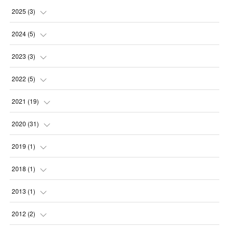
(
2
)
2025
(
3
)
(
2
)
(
2
)
2024
(
5
)
(
1
)
(
1
)
2023
(
3
)
(
1
)
(
1
)
2022
(
5
)
(
1
)
(
1
)
(
1
)
2021
(
19
)
(
1
)
(
1
)
(
2
)
(
1
)
2020
(
31
)
(
1
)
(
2
)
(
2
)
(
1
)
2019
(
1
)
(
2
)
(
5
)
(
1
)
2018
(
1
)
(
1
)
(
3
)
(
1
)
2013
(
1
)
(
3
)
(
6
)
(
1
)
2012
(
2
)