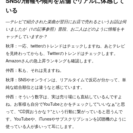
SNSの情報や傾向を店舗でリアルに体感して
いる
―テレビで紹介された楽曲が翌日にお店で売れるというお話は伺
いましたが（1の記事参照）普段、お二人はどのように情報をキ
ャッチしていますか？
秋澤：一応、twitterのトレンドはチェックしますね、あとテレビ
を見終わってからも、Twitterのトレンドはチェックします。
Amazonさんの急上昇ランキングも確認します。
仲西：私も、それは見ますね。
秋澤：SNSやオンラインは、リアルタイムで反応が分かって、単
純な総合順位とは違うなと感じています。
仲西：そういう数字は、実は売り場にも直結しているんですよ
ね。お客様も自分でYouTubeとかをチェックして"いいなぁ"と思
って、"CD買おうかな？"という行動に繋がっていると思うんで
す。YouTubeや、iTunesやサブスクリプションを試聴機のように
使っている人が多いって耳にします。