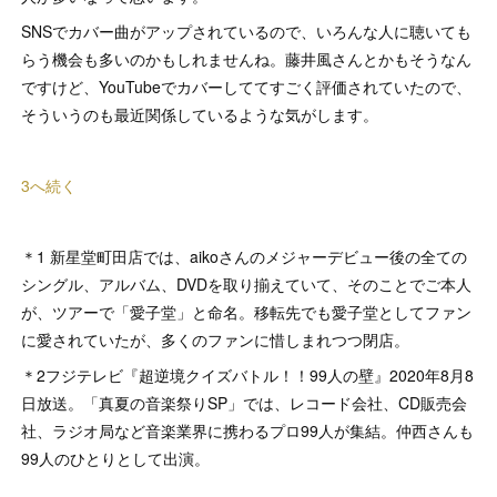
SNSでカバー曲がアップされているので、いろんな人に聴いても
らう機会も多いのかもしれませんね。藤井風さんとかもそうなん
ですけど、YouTubeでカバーしててすごく評価されていたので、
そういうのも最近関係しているような気がします。
3へ続く
＊1 新星堂町田店では、aikoさんのメジャーデビュー後の全ての
シングル、アルバム、DVDを取り揃えていて、そのことでご本人
が、ツアーで「愛子堂」と命名。移転先でも愛子堂としてファン
に愛されていたが、多くのファンに惜しまれつつ閉店。
＊2フジテレビ『超逆境クイズバトル！！99人の壁』2020年8月8
日放送。「真夏の音楽祭りSP」では、レコード会社、CD販売会
社、ラジオ局など音楽業界に携わるプロ99人が集結。仲西さんも
99人のひとりとして出演。