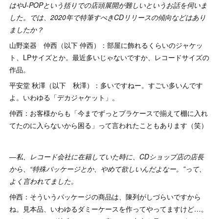
はやJ-POPという括りでの店頭展開が難しいというお話を伺いま
した。では、2020年で特筆すべきCDリリースの傾向などはあり
ましたか？
山野楽器 仲西（以下 仲西）：部屋に飾れるくらいのジャケッ
ト、LPサイズとか。最近多いじゃないですか、レコードサイズの
作品。
平安堂 秋澤（以下 秋澤）：多いですねー。すごい多いんです
よ。いわゆる「デカジャケット」。
仲西：お客様からも「今までずっとプラケースで揃えて棚に入れ
てたのに入らないから困る」って言われたこともあります（笑）
―私、レコード会社に在籍していた時に、CDショップ店の店長
から、“特殊パッケージとか、やめて欲しいんだよなー。”って、
よく言われてました。
仲西：そういうパッケージの商品は、陳列がしづらいですから
ね。見本品、いわゆるダミーケースを作ってやってますけど…。