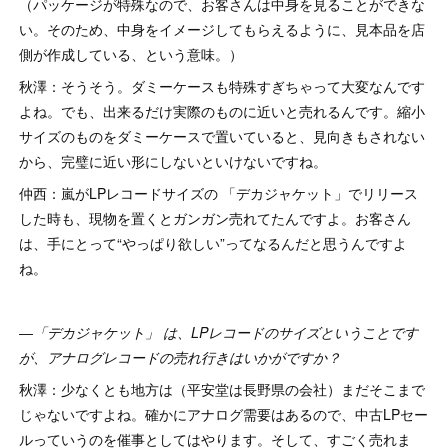
（パッケージが特殊なので、お客さんは中身を見ることができな
い。そのため、中身をイメージしてもらえるように、見本品を店
側が作成している、という意味。）
秋澤：そうそう。ダミーケースも特殊すぎちゃって大変なんです
よね。でも、出来るだけ実際のものに近いと売れるんです。縮小
サイズのものをダミーケースで置いていると、見向きもされない
から、完璧に近い形にしないといけないですね。
仲西：嵐がLPレコードサイズの 「デカジャケット」でリリース
した時も、現物を置くとガンガン売れてたんですよ。お客さん
は、手にとって“やっぱり欲しい”ってなるんだと思うんですよ
ね。
―「デカジャケット」 は、LPレコードのサイズということです
が、アナログレコードの売れ行きはいかがですか？
秋澤：少なくとも地方は（平安堂は長野県の会社）まだそこまで
じゃないですよね。確かにアナログ需要はあるので、中古LPセー
ルっていうのを催事としてはやります。そして、すごく売れま