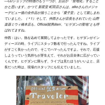
―CDショップの特徴のもう一つが、お店が 「聖地化」すること
かと思います。かつて 新星堂 町田店さんは、aikoさんのメジャ
ーデビュー後の全作品が揃うことから「愛子堂」として親しまれ
ていました。（＊1）そして、仲西さんが店長をされていた 山野
楽器ミウィ橋本店も、Official髭男dism、“ヒゲダンの聖地”とも呼
ばれてますね。
仲西：はい。熱を込めて展開してよかったです。ヒゲダンがイン
ディーズの時、ライブにスタッフ数名で行ったんですね。ライブ
がすごく良かったので、そこでハマったんですよ。それで、応援
しようっていう気持ちが芽生えて、それがお店全体に広がってい
くんです。ヒゲダンに限らず、ライブは見たほうがいいよと、店
長だった時は、現場のスタッフにも伝えていました。