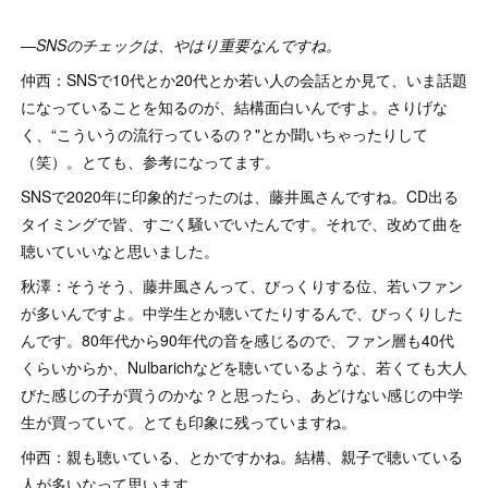
―SNSのチェックは、やはり重要なんですね。
仲西：SNSで10代とか20代とか若い人の会話とか見て、いま話題
になっていることを知るのが、結構面白いんですよ。さりげな
く、“こういうの流行っているの？"とか聞いちゃったりして
（笑）。とても、参考になってます。
SNSで2020年に印象的だったのは、藤井風さんですね。CD出る
タイミングで皆、すごく騒いでいたんです。それで、改めて曲を
聴いていいなと思いました。
秋澤：そうそう、藤井風さんって、びっくりする位、若いファン
が多いんですよ。中学生とか聴いてたりするんで、びっくりした
んです。80年代から90年代の音を感じるので、ファン層も40代
くらいからか、Nulbarichなどを聴いているような、若くても大人
びた感じの子が買うのかな？と思ったら、あどけない感じの中学
生が買っていて。とても印象に残っていますね。
仲西：親も聴いている、とかですかね。結構、親子で聴いている
人が多いなって思います。