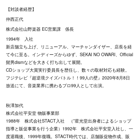
【対談者経歴】
仲西正代
株式会社山野楽器 EC営業課 係長
1994年 入社
新店舗立ち上げ、リニューアル、マーチャンダイザー、店長を経
て今に至る。インディーズからゆず、SEKAI NO OWARI、Official
髭男dismなどを大きく打ち出して展開。
CDショップ大賞実行委員長を歴任し、数々の取材対応も経験。
フジテレビ『超逆境クイズバトル！！99人の壁』2020年8月8日
放送にて、音楽業界に携わるプロ99人として出演。
秋澤加代
株式会社平安堂 物販事業部
1988年 株式会社STACT入社 （*星光堂出身者によるショップ
指導と販促事業を行う企業）1992年 株式会社平安堂入社し、一
度退職後、1999年復職。STACT時代では、店舗販促物作成、販