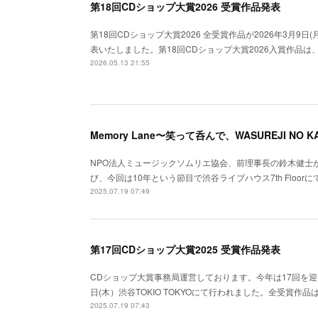
第18回CDショップ大賞2026 受賞作品発表
第18回CDショップ大賞2026 全受賞作品が2026年3月9
表いたしました。第18回CDショップ大賞2026入賞作品は、2
2026.05.13 21:55
Memory Lane〜笑って呑んで、WASUREJI NO KAI 
NPO法人ミュージックソムリエ協会、前理事長の鈴木健士
び、今回は10年という節目で渋谷ライブハウス7th Flo
2025.07.19 07:49
第17回CDショップ大賞2025 受賞作品発表
CDショップ大賞事務局運営しております。今年は17回を迎える
日(木）渋谷TOKIO TOKYOにて行われました。全受賞作品は
2025.07.19 07:43