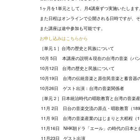
1ヶ月を1単元として、月4講座ずつ実施いたします
また日程はオンラインで公開される日時ですが、
また講座は途中参加も可能です。
お申し込みはこちらから
［単元１］台湾の歴史と民族について
10月 5日 本講座の説明＆現在の台湾の音楽（バ
10月12日 台湾の歴史と民族について
10月19日 台湾の伝統音楽と原住民音楽と蓄音器
10月26日 ゲスト出演：台湾の音楽関係者
［単元２］日本統治時代の唱歌教育と台湾の音楽
11月 2日 日台の音楽交流の原点・唱歌教育（18
11月 9日 台湾の音楽産業のはじまりと大稻程（1
11月16日 NHK朝ドラ「エール」の時代の日本と
11月23日 ゲスト出演