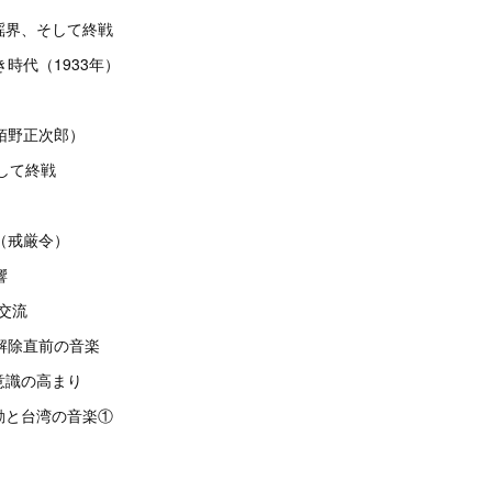
謡界、そして終戦
時代（1933年）
栢野正次郎）
して終戦
（戒厳令）
響
交流
解除直前の音楽
意識の高まり
動と台湾の音楽①