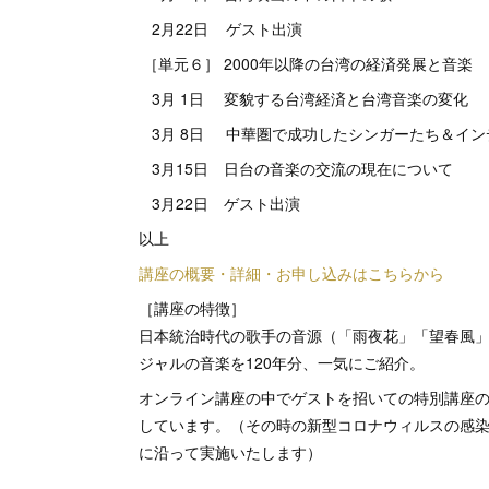
2月22日 ゲスト出演
［単元６］ 2000年以降の台湾の経済発展と音楽
3月 1日 変貌する台湾経済と台湾音楽の変化
3月 8日 中華圏で成功したシンガーたち＆イン
3月15日 日台の音楽の交流の現在について
3月22日 ゲスト出演
以上
講座の概要・詳細・お申し込みはこちらから
［講座の特徴］
日本統治時代の歌手の音源（「雨夜花」「望春風
ジャルの音楽を120年分、一気にご紹介。
オンライン講座の中でゲストを招いての特別講座
しています。（その時の新型コロナウィルスの感
に沿って実施いたします）