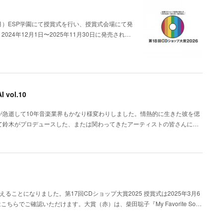
日(月）ESP学園にて授賞式を行い、授賞式会場にて発
024年12月1日〜2025年11月30日に発売され…
vol.10
が急逝して10年音楽業界もかなり様変わりしました。情熱的に生きた彼を偲
orにて鈴木がプロデュースした、または関わってきたアーティストの皆さんに…
ことになりました。第17回CDショップ大賞2025 授賞式は2025年3月6
こちらでご確認いただけます。大賞（赤）は、柴田聡子『My Favorite So…