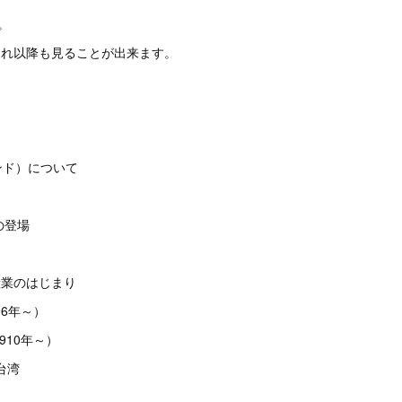
。
それ以降も見ることが出来ます。
ンド）について
の登場
産業のはじまり
96年～）
910年～）
台湾