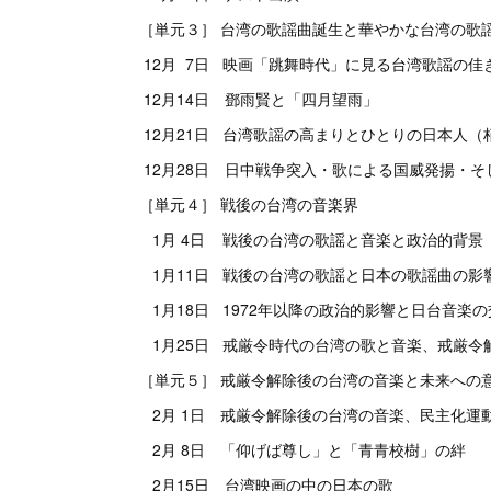
［単元３］ 台湾の歌謡曲誕生と華やかな台湾の歌
12月 7日 映画「跳舞時代」に見る台湾歌謡の佳き
12月14日 鄧雨賢と「四月望雨」
12月21日 台湾歌謡の高まりとひとりの日本人（
12月28日 日中戦争突入・歌による国威発揚・そ
［単元４］ 戦後の台湾の音楽界
1月 4日 戦後の台湾の歌謡と音楽と政治的背景
1月11日 戦後の台湾の歌謡と日本の歌謡曲の影
1月18日 1972年以降の政治的影響と日台音楽の
1月25日 戒厳令時代の台湾の歌と音楽、戒厳令
［単元５］ 戒厳令解除後の台湾の音楽と未来への
2月 1日 戒厳令解除後の台湾の音楽、民主化運
2月 8日 「仰げば尊し」と「青青校樹」の絆
2月15日 台湾映画の中の日本の歌