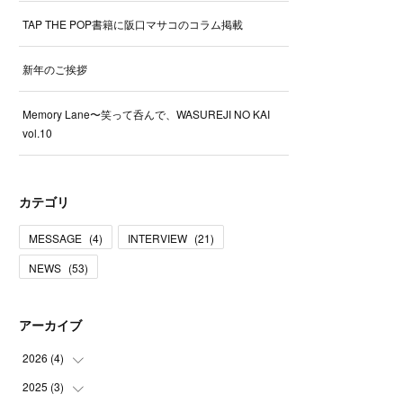
TAP THE POP書籍に阪口マサコのコラム掲載
新年のご挨拶
Memory Lane〜笑って呑んで、WASUREJI NO KAI
vol.10
カテゴリ
MESSAGE
(
4
)
INTERVIEW
(
21
)
NEWS
(
53
)
アーカイブ
2026
(
4
)
2025
(
3
)
(
2
)